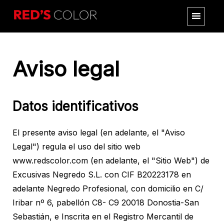
Saltar
RED'S COLOR
Productos de peluquería y estética profesional: tintes,
al
coloración, tratamientos y cuidados para el cabello.
contenido
Tendencias y fórmulas de última generación para
resultados de salón.
Aviso legal
Datos identificativos
El presente aviso legal (en adelante, el "Aviso
Legal") regula el uso del sitio web
www.redscolor.com (en adelante, el "Sitio Web") de
Excusivas Negredo S.L. con CIF B20223178 en
adelante Negredo Profesional, con domicilio en C/
Iribar nº 6, pabellón C8- C9 20018 Donostia-San
Sebastián, e Inscrita en el Registro Mercantil de